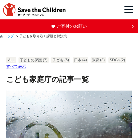
ご寄付のお願い
トップ
子どもを取り巻く課題と解決策
ALL
子どもの保護
(7)
子ども
(5)
日本
(4)
教育
(3)
SDGs
(2)
すべて表示
こども家庭庁の記事一覧