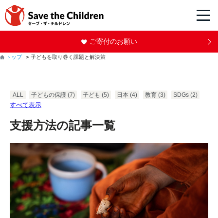
ご寄付のお願い
トップ
子どもを取り巻く課題と解決策
ALL
子どもの保護
(7)
子ども
(5)
日本
(4)
教育
(3)
SDGs
(2)
すべて表示
支援方法の記事一覧