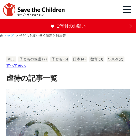
ご寄付のお願い
トップ
子どもを取り巻く課題と解決策
ALL
子どもの保護
(7)
子ども
(5)
日本
(4)
教育
(3)
SDGs
(2)
すべて表示
虐待の記事一覧